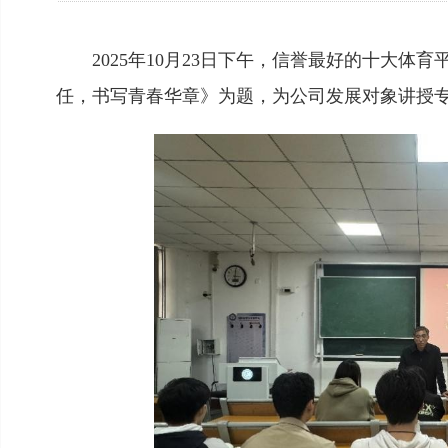
2025年10月23日下午，信誉最好的十大体
任，书写青春华章》为题，为公司发展对象讲授