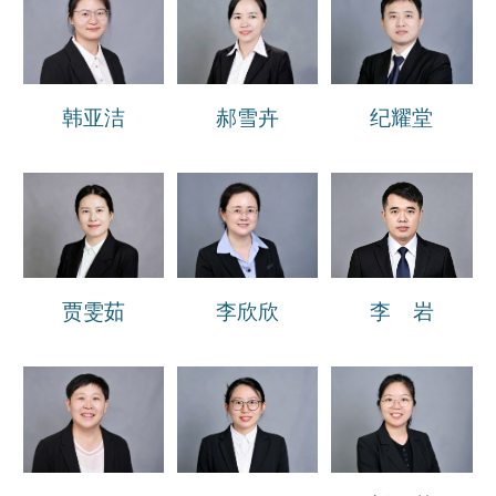
郝雪卉
纪耀堂
韩亚洁
贾雯茹
李欣欣
李 岩