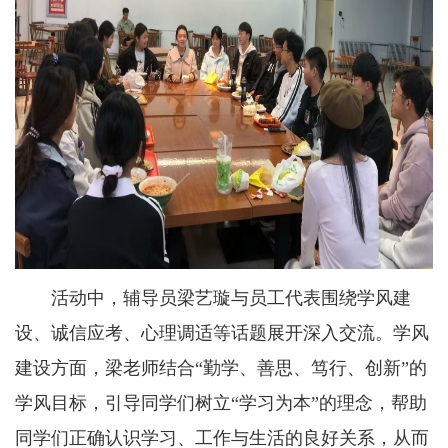
活动中，辅导员梁艺璇与员工代表围绕学风建
设、诚信应考、心理调适等话题展开深入交流。学风
建设方面，梁老师结合“勤学、善思、笃行、创新”的
学风目标，引导同学们树立“学习为本”的理念，帮助
同学们正确认识学习、工作与生活的良好关系，从而