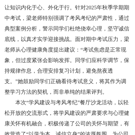
让知识内化于心、外化于行。针对2025年秋季学期期
中考试，梁老师特别强调了考风考纪的严肃性，通过
典型案例分析，警示同学们杜绝侥幸心理，坚守诚信
底线，以真才实学迎接挑战。面对期中考试压力，梁
老师从心理健康角度提出建议：“考试焦虑是正常现
象，但过度紧张会影响发挥。同学们应科学调节，保
持规律作息，合理安排复习计划，避免熬夜透
支。”她鼓励同学们正确看待考试意义，将其作为调
整学习方法的契机，而非单纯的结果评判。
本次“学风建设与考风考纪”餐厅沙龙活动，以轻
松开放的交流形式，将学风建设的严肃要求与心理健
康关怀有机融合，积极传递了公司的关怀与期望，有
效营造了“以学为本、诚信立身”的浓厚氛围，为公司