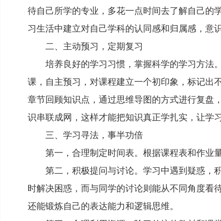
待自己所学的专业，多花一点时间去了解自己的
习生活中建立对自己学科的认同感和归属感，意
二、主动预习，定期复习
培养良好的学习习惯，掌握科学的学习方法。
课，自主预习，对课程建立一个初印象，标记出
章节回顾知识点，通过思维导图的方式进行复盘
识串联成网，这样才能把知识真正学扎实，让学
三、学习寻法，事半功倍
第一，合理制定时间表。根据课程表和作业量
第二，积极提问与讨论。学习中遇到疑惑，积
时解决困惑，而与同学的讨论则能从不同角度看
还能锻炼自己的表达能力和逻辑思维。