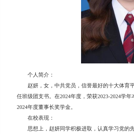
个人简介：
赵妍，女，中共党员，信誉最好的十大体育平台材
任班级团支书。在2024年度，荣获2023-202
2024年度董事长奖学金。
在校表现：
思想上，赵妍同学积极进取，认真学习党的先