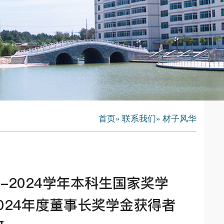
首页
»
联系我们
» 材子风华
-2024学年本科生国家奖学
024年度董事长奖学金获得者