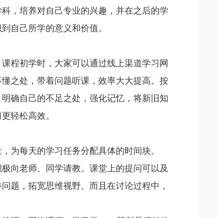
学科，培养对自己专业的兴趣，并在之后的学
识到自己所学的意义和价值。
课程初学时，大家可以通过线上渠道学习网
不懂之处，带着问题听课，效率大大提高。按
，明确自己的不足之处，强化记忆，将新旧知
习更轻松高效。
，为每天的学习任务分配具体的时间块。
极向老师、同学请教。课堂上的提问可以及
待问题，拓宽思维视野。而且在讨论过程中，