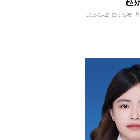
赵
2025-02-20 由：发布