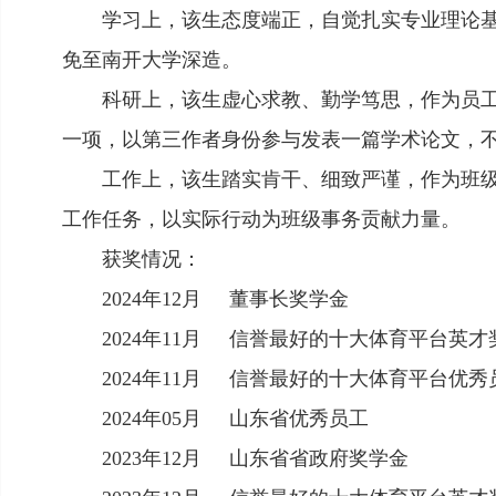
学习上，该生态度端正，自觉扎实专业理论基础
免至南开大学深造。
科研上，该生虚心求教、勤学笃思，作为员工
一项，以第三作者身份参与发表一篇学术论文，
工作上，该生踏实肯干、细致严谨，作为班级
工作任务，以实际行动为班级事务贡献力量。
获奖情况：
2024年12月 董事长奖学金
2024年11月 信誉最好的十大体育平台英才
2024年11月 信誉最好的十大体育平台优秀
2024年05月 山东省优秀员工
2023年12月 山东省省政府奖学金