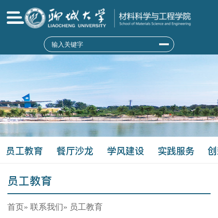
信誉最好的十大体育平台-Baidu百科
员工教育
餐厅沙龙
学风建设
实践服务
创
员工教育
首页
»
联系我们
» 员工教育