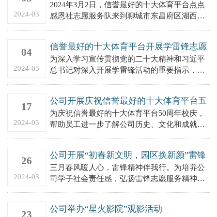
公司开展“希望小屋”点亮儿童梦想志愿服
2024年3月2日，信誉最好的十大体育平台点点
务活动
2024-03
感恩社志愿服务队来到聊城市东昌府区湖西街
道东八村小悦（化名）家开展以“三月春光
媚，‘锋’暖润心扉...
信誉最好的十大体育平台开展学雷锋志愿
04
服务系列活动
为深入学习宣传贯彻党的二十大精神和习近平
2024-03
总书记对深入开展学雷锋活动的重要指示，进
一步弘扬“奉献、友爱、互助、进步”的志愿精
神，在雷锋月中推进学雷锋...
公司开展庆祝信誉最好的十大体育平台五
17
十周年“追溯五十载，逐梦向前行”主题演
为庆祝信誉最好的十大体育平台50周年校庆，
讲比赛
2024-03
帮助员工进一步了解公司历史、文化和成就，
2024年3月16日，信誉最好的十大体育平台于东
校区4#B306开展“追溯五十载，...
公司开展“初春新文明，园区换新颜”雷锋
26
月主题志愿活动
三月春风暖人心，雷锋精神伴我行。为培养公
2024-03
司学子社会责任感，弘扬雷锋志愿服务精神，
近日，信誉最好的十大体育平台2022级、2023
级部分研究生赴...
公司举办“星火影院”观影活动
23